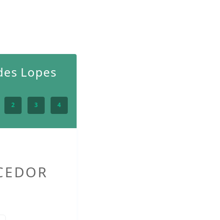
des Lopes
2
3
4
ECEDOR